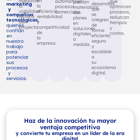
aseguran
en
automaticen
que
puedan
marketing
desarrollos
la
la
procesos
optimicen
materializar
y
que
viabilidad
eficiencia,
comerciales.
procesos,
sus
compañías
se
técnica
rentabilidad
reduzcan
planes
tecnológicas
,
integren
del
y
tiempos
en
quienes
de
proyecto.
competitividad
y
soluciones
confían
forma
de
costos.
digitales
en
eficiente,
la
a
nuestro
segura
empresa.
medida.
trabajo
y
para
escalable
potenciar
a
sus
su
procesos
ecosistema
y
digital.
servicios.
Haz de la innovación tu mayor
ventaja competitiva
y convierte tu empresa en un líder de la era
digital