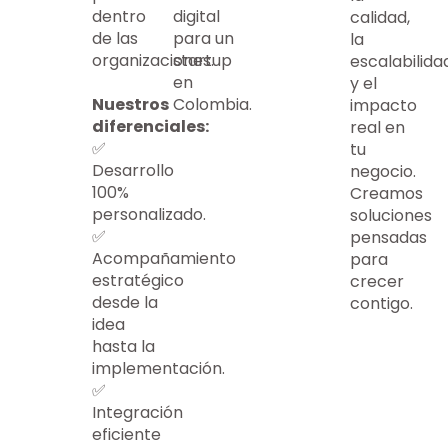
dentro
digital
calidad,
de las
para un
la
organizaciones.
startup
escalabilida
en
y el
Nuestros
Colombia.
impacto
diferenciales:
real en
✅
tu
Desarrollo
negocio.
100%
Creamos
personalizado.
soluciones
✅
pensadas
Acompañamiento
para
estratégico
crecer
desde la
contigo.
idea
hasta la
implementación.
✅
Integración
eficiente