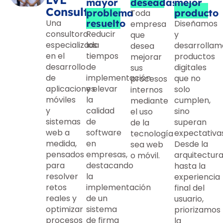
LVL
mayor
deseadas
mejor
Consulting
problema
producto
Toda
Una
resuelto
Diseñamos
empresa
consultora
Reducir
y
que
especializada
los
desarrollam
desea
en el
tiempos
productos
mejorar
desarrollo
de
digitales
sus
de
implementación
que no
procesos
aplicaciones
y elevar
solo
internos
móviles
la
cumplen,
mediante
y
calidad
sino
el uso
sistemas
de
superan
de la
web a
software
expectativas
tecnología
medida,
en
Desde la
sea web
pensados
empresas,
arquitectur
o móvil.
para
destacando
hasta la
resolver
la
experiencia
retos
implementación
final del
reales y
de un
usuario,
optimizar
sistema
priorizamos
procesos
de firma
la