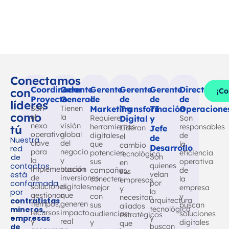
que han impulsado la
innovación y mejorado su
eficiencia
Conectamos
Coordinador
Gerente
Gerente
Gerente
Gerente
Directores
con
¡Co
Proyecto
General
de
de
de
de
líderes
Son
Tienen
Marketing
Transformación
TI
Operacione
como
el
la
Requieren
Digital
y
Son
nexo
visión
herramientas
responsables
tú
Lideran
Jefe
operativo
global
digitales
de
el
de
Nuestra
clave
del
que
la
cambio
Desarrollo
red
para
negocio
potencien
eficiencia
tecnológico
de
Son
la
y
sus
operativa
en
contactos
quienes
implementación
buscan
campañas,
de
sus
está
velan
de
inversiones
conecten
la
empresas
conformada
por
soluciones,
digitales
mejor
empresa
y
por
la
gestionan
que
con
y
necesitan
contratistas
arquitectura
tiempos,
generen
sus
buscan
aliados
mineros,
tecnológica
recursos
impacto
audiencias
soluciones
estratégicos
empresas
y
y
real
y
digitales
que
de
buscan