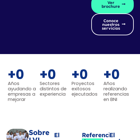
Ver
brochure
Conoce
nuestros
servicios
+
0
+
0
+
0
+
0
Años
Sectores
Proyectos
Años
ayudando a
distintos de
exitosos
realizando
empresas a
experiencia
ejecutados
referencias
mejorar
en BNI
Sobre
El
Referencias
El