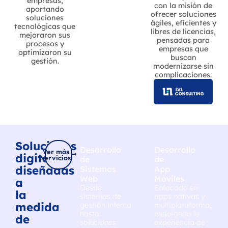
empresas,
con la misión de
aportando
ofrecer soluciones
soluciones
ágiles, eficientes y
tecnológicas que
libres de licencias,
mejoraron sus
pensadas para
procesos y
empresas que
optimizaron su
buscan
gestión.
modernizarse sin
complicaciones.
Soluciones
Desarrollo
Desarrollo
Ver más
digitales
servicios
de
de
diseñadas
Sistemas
App
Web
Móviles
a
Desde
Enfocado en
la
sistemas de
apps nativas y
medida
gestión interna
multiplataforma,
hasta
mejorando la
de
soluciones
experiencia de