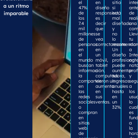
el
en
sitio
inte
a un ritmo
47%
diseño
si
ant
imparable
de
responsivo,
está
de
los
es
mal
real
7.4
decir
diseñado
una
mil
que
y
com
millones
se
no
Llev
de
vea
lo
tu
personas
correctamente
recomendar
mar
en
en
Un
a
el
un
diseño
Inte
mundo
móvil,
profesional
agr
buscan
tablet
puede
noto
información,
o
aumentar
pro
la
computadora,
tus
y
comparten
vieron un
ingresos
seg
en
aumento
anuales
a
las
en
hasta
los
redes
sus
en
usua
sociales
ventas.
un
lo
o
32%.
cual
compran
es
en
fun
sitios
a
web
la
de
hor