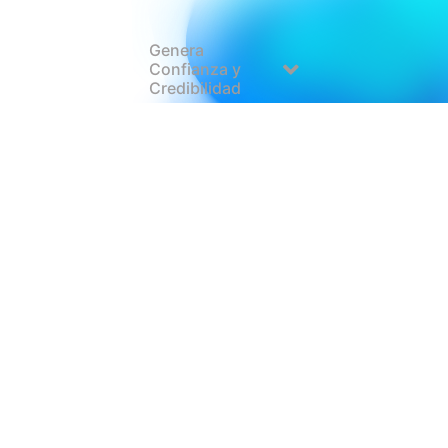
Genera
Confianza y
Credibilidad
Crecimiento a
Largo Plazo
Supera a Tu
Competencia