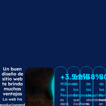
Un buen
diseño de
+3.5mil
62%
38%
8
sitio web
te brinda
Millones
de
de
de
muchas
de
los
las
las
ventajas
Personas
Empresas
Usuarios
Per
La web ha
es
que
abandonar
bus
decir,
invirtieron
tu
en
evolucionando