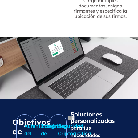
Carga múltiples
documentos, asigna
m
firmantes y especifica la
ubicación de sus firmas.
Soluciones
Objetivos
personalizadas
Autenticación
Integridad
Seguridad
para tus
de
del
de
Criptográfica
necesidades