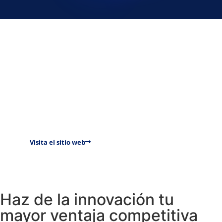
Nuestros resultados
Intellisign se distingue por su eficiencia
sobresaliente en la gestión y seguimiento de
documentos y procesos, gracias a la utilización
óptima de herramientas de firmas certificadas y una
sólida estructura organizativa. Actualmente se ha
posicionado como la plataforma de firma
electrónica y negociación más segura y confiable de
Latinoamérica. Visita el sitio web de Intellisign para
conocer más de la plataforma.
Visita el sitio web
Haz de la innovación tu
mayor ventaja competitiva